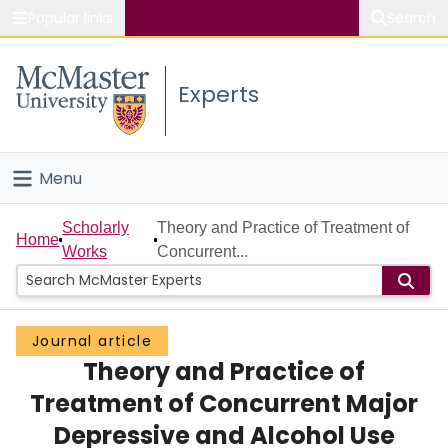
Popular links
Search
About McMaster
Experts
Study
Visit
Menu
Connect
Home
Scholarly
Theory and Practice of Treatment of
Home
Works
Concurrent...
People
Groups
Journal article
Theory and Practice of
Scholarly Works
Treatment of Concurrent Major
About
Depressive and Alcohol Use