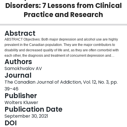
Disorders: 7 Lessons from Clinical
Login
Practice and Research
Abstract
ABSTRACT Objectives: Both major depression and alcohol use are highly
prevalent in the Canadian population. They are the major contributors to
disability and decreased quality of life and, as they are often comorbid with
each other, the diagnosis and treatment of concurrent depression and
Authors
alcohol use disorder represent a challenging task with multiple clinical
questions requiring evidence-based recommendations. Thus, the goal of this
Samokhvalov AV
article is to review the optimal strategies to treat concurrent alcohol use and
Journal
major depressive disorders in the context of current research findings and
The Canadian Journal of Addiction, Vol. 12, No. 3, pp.
clinical practice. Methods: Narrative review, knowledge synthesis, and
39–46
secondary data analysis. Results: Based on the review of the relevant
Publisher
literature and secondary data analyses of our own clinical data, we devised
a set of pragmatic clinical recommendations and guidance on differential
Wolters Kluwer
diagnosis between alcohol-induced mood disorder and independent major
Publication Date
depressive disorder concurrent with alcohol use disorder, the choice and
timing of pharmacological agents, organization of care, selection of best-
September 30, 2021
evidence psychotherapeutic approaches and their integration into clinical
DOI
practice, management of patients’ and team expectations in terms of clinical