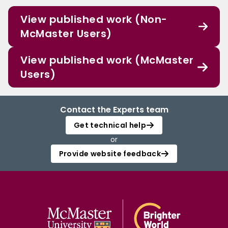
à se mobiliser contre un employeur ou une industrie si elles négligent de
développer ces formes de connaissances et de capacités.
View published work (Non-
McMaster Users)
View published work (McMaster
Users)
Contact the Experts team
Get technical help
or
Provide website feedback