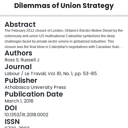
Dilemmas of Union Strategy
Login
Abstract
The February 2012 closure of London, Ontario's Electro-Motive Diesel by the
notoriously anti-union US multinational Caterpillar symbolizes the deep
challenges faced by private sector unions in globalized industries. This
closure was the final blow in Caterpillar's negotiations with Canadian Auto
Authors
Workers Local 27. This article explores the implications of changes in
corporate structure, investment, and labour-relations strategy in
Ross S; Russell J
manufacturing that have reduced capital's dependence on production and
Journal
increased corporate power over workers. Through a detailed case study
Labour / Le Travail, Vol. 81, No. 1, pp. 53–85
based on extensive analysis of a range of sources, the authors argue that
Publisher
union strategy must be guided by a more differentiated understanding of
corporate structure. While unions can effectively mobilize in response to
Athabasca University Press
attacks by anti-union employers, union strategy must first be rooted in a
Publication Date
careful study of the employer's structure, strengths and weaknesses, and
March 1, 2018
industry context. Second, unions must develop capacities to intervene at
DOI
scales beyond the local employment relationship and community. Third,
unions must consider more carefully the nature of the various forms of power
10.1353/llt.2018.0002
they seek to deploy and how these forms of power can amplify each other.
ISSN
Even the most effective campaigns will fail to muster leverage over an