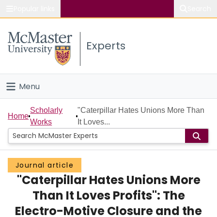
Popular links
Search
About McMaster
Experts
Study
Visit
Menu
Connect
Home
Scholarly
"Caterpillar Hates Unions More Than
Home
Works
It Loves...
People
Groups
Journal article
"Caterpillar Hates Unions More
Scholarly Works
Than It Loves Profits": The
About
Electro-Motive Closure and the