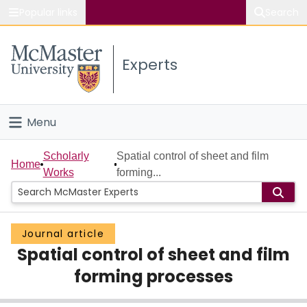
Popular links
Search
About McMaster
Experts
Study
Visit
Menu
Connect
Home
Scholarly
Spatial control of sheet and film
Home
Works
forming...
People
Groups
Journal article
Spatial control of sheet and film
Scholarly Works
forming processes
About