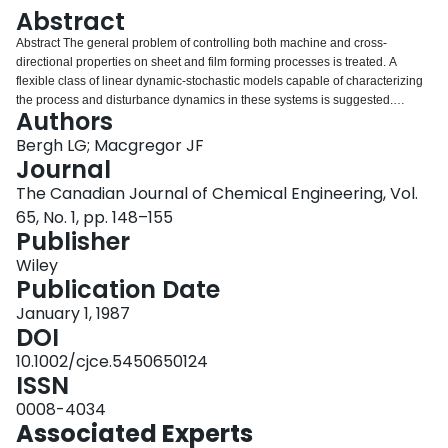
Login
Abstract
Abstract The general problem of controlling both machine and cross‐
directional properties on sheet and film forming processes is treated. A
flexible class of linear dynamic‐stochastic models capable of characterizing
the process and disturbance dynamics in these systems is suggested.
Authors
Procedures are presented for identifying these models from data collected
from common scanning type sensors. Linear‐Quadratic‐Gaussian (LQG)
Bergh LG; Macgregor JF
control theory is used to design multivariable controllers capable of jointly
Journal
controlling the machine and cross‐directional property variations using both
The Canadian Journal of Chemical Engineering, Vol.
lumped and spatially distributed actuators. Le problème du contrǒle
65, No. 1, pp. 148–155
simultané des propriétés dans le sens de la machine et dans le sens
Publisher
transversal dans les processus de préparation des feuilles et des films est
étudié. On examine une catégorie flexible de modèles dynamiques‐
Wiley
stochastiques linéaires susceptibles de caractériser la dynamique du
Publication Date
processus et de la perturbation dans ces systèmes. Des precédés pour
l'identification de ces modèles sont présentés à partir des données obtenues
January 1, 1987
par des manipulateurs courants à balayage. La théorie du contrǒle gaussien
DOI
quadratique linéaire (LQG) est utilisée pour la conception de programmes
10.1002/cjce.5450650124
multivariables pouvant contrǒler à la fois les variations des propriétés dans
ISSN
le sens de la machine et dans le sens transversal en utilisant un
manipulateur global et d'autres répartis dans l'espace.
0008-4034
Associated Experts