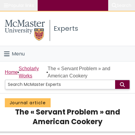
Popular links
Search
About McMaster
Experts
Study
Visit
Menu
Connect
Home
Scholarly
The « Servant Problem » and
Home
Works
American Cookery
People
Groups
Journal article
The « Servant Problem » and
Scholarly Works
American Cookery
About