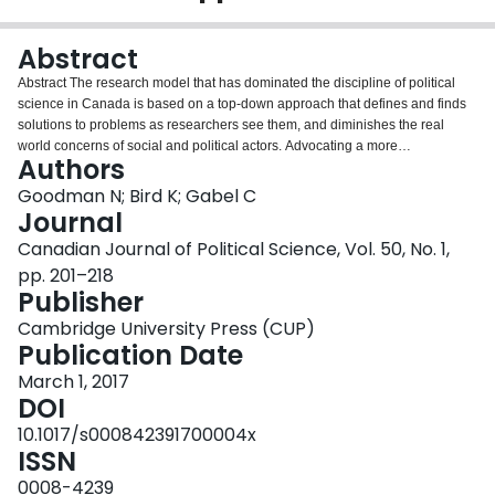
Login
Abstract
Abstract The research model that has dominated the discipline of political
science in Canada is based on a top-down approach that defines and finds
solutions to problems as researchers see them, and diminishes the real
world concerns of social and political actors. Advocating a more
Authors
collaborative political science, we argue for a partnership approach that
engages those actors in the research process, including problem definition,
Goodman N; Bird K; Gabel C
research design, analysis and knowledge dissemination. This inclusion
Journal
sharpens the focus of the research and produces more contextually valid
Canadian Journal of Political Science, Vol. 50, No. 1,
and socially valuable knowledge. We draw upon our research experience
pp. 201–218
working with Indigenous communities in Canada to illustrate the value of this
Publisher
approach, and carry out a review of partnership-based research published in
The Canadian Journal of Political Science. We find little evidence of
Cambridge University Press (CUP)
partnership-based research in our flagship journal and discuss the
Publication Date
implications for the future of our field. Résumé Le modèle de recherche qui a
dominé la discipline de la science politique au Canada se fonde sur une
March 1, 2017
approche descendante qui définit et apporte des solutions aux problèmes
DOI
tels que les chercheurs les perçoivent et atténue les préoccupations réelles
10.1017/s000842391700004x
des acteurs sociaux et politiques. Préconisant une science politique plus
ISSN
axée sur la collaboration, nous prônons une approche partenariale qui
associe ces acteurs dans le processus de recherche ainsi que dans la
0008-4239