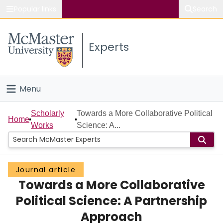
Popular links
Search
About McMaster
Experts
Study
Visit
Menu
Connect
Home
Scholarly
Towards a More Collaborative Political
Home
Works
Science: A...
People
Groups
Journal article
Towards a More Collaborative
Scholarly Works
Political Science: A Partnership
About
Approach