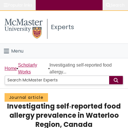
Popular links
Search
About McMaster
Experts
Study
Visit
Menu
Connect
Home
Scholarly
Investigating self‐reported food
Home
Works
allergy...
People
Groups
Journal article
Investigating self‐reported food
Scholarly Works
allergy prevalence in Waterloo
About
Region, Canada