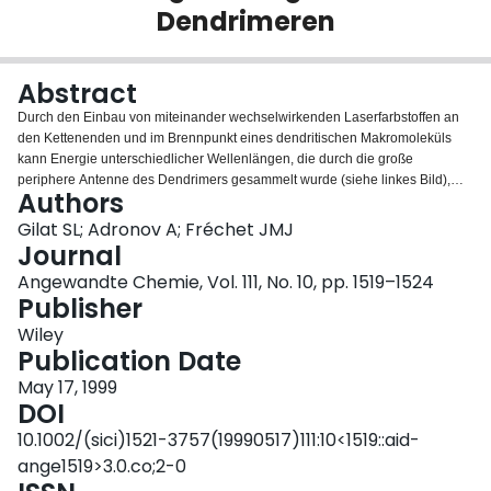
Dendrimeren
Login
Abstract
Durch den Einbau von miteinander wechselwirkenden Laserfarbstoffen an
den Kettenenden und im Brennpunkt eines dendritischen Makromoleküls
kann Energie unterschiedlicher Wellenlängen, die durch die große
periphere Antenne des Dendrimers gesammelt wurde (siehe linkes Bild),
Authors
direkt und mit hohem Wirkungsgrad auf den zentralen Kern übertragen
werden (mittleres Bild), ohne daß das innere Skelett des Dendrimers am
Gilat SL; Adronov A; Fréchet JMJ
Übertragungsprozeß beteiligt ist. Die Energie wird dann als schmalbandige
Journal
Fluoreszenzstrahlung vom Kern emittiert (rechtes Bild).
Angewandte Chemie, Vol. 111, No. 10, pp. 1519–1524
Publisher
Wiley
Publication Date
May 17, 1999
DOI
10.1002/(sici)1521-3757(19990517)111:10<1519::aid-
ange1519>3.0.co;2-0