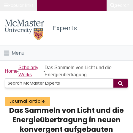
Popular links
Search
About McMaster
Experts
Study
Visit
Menu
Connect
Home
Scholarly
Das Sammeln von Licht und die
Home
Works
Energieübertragung...
People
Groups
Journal article
Das Sammeln von Licht und die
Scholarly Works
Energieübertragung in neuen
About
konvergent aufgebauten