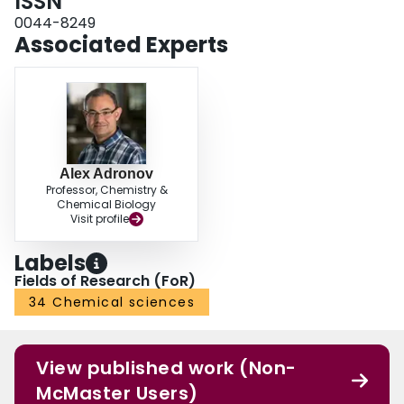
ISSN
0044-8249
Associated Experts
Alex Adronov
Professor, Chemistry &
Chemical Biology
Visit profile
Labels
Fields of Research (FoR)
34 Chemical sciences
View published work (Non-
McMaster Users)