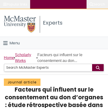
Popular links
Search
About McMaster
Experts
Study
Visit
Menu
Connect
Home
Scholarly
Facteurs qui influent sur le
Home
Works
consentement au don...
People
Groups
Journal article
Facteurs qui influent sur le
Scholarly Works
consentement au don d’organes
About
: étude rétrospective basée dans