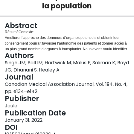
la population
Login
Abstract
Résumé
Contexte:
Améliorer l’approche des donneurs d’organes potentiels et obtenir leur
consentement pourrait favoriser l’autonomie des patients et donner accès à
un plus grand nombre d’organes à transplanter. Nous avons voulu identifier
Authors
les facteurs modifiables qui influent sur le consentement au don d’organes.
Méthodes:
Singh JM; Ball IM; Hartwick M; Malus E; Soliman K; Boyd
Nous avons procédé à une étude de cohorte rétrospective regroupant les
JG; Dhanani S; Healey A
adultes (≥ 18 ans) consécutivement orientés vers le système de don
Journal
d’organes en Ontario entre avril 2013 et juin 2019. Nous avons analysé les
Canadian Medical Association Journal, Vol. 194, No. 4,
données cliniques et démographiques des patients, les données relatives à
leurs mandataires et les particularités des approches pour le consentement
pp. e134–e142
au don. Les paramètres de l’étude étaient le consentement au don
Publisher
d’organes et le taux d’approches. Nous avons analysé les liens
Joule
indépendants entre le consentement et les facteurs propres aux approches
Publication Date
et au système.
Résultats:
January 31, 2022
Nous avons identifié 34 837 signalements de donneurs d’organes
DOI
potentiels, dont 6548 (18,8 %) ont fait l’objet d’approches auprès de leurs