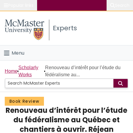
Popular links
Search
About McMaster
Experts
Study
Visit
Menu
Connect
Home
Scholarly
Renouveau d’intérêt pour l’étude du
Home
Works
fédéralisme au...
People
Groups
Book Review
Renouveau d’intérêt pour l’étude
Scholarly Works
du fédéralisme au Québec et
About
chantiers à ouvrir. Réjean