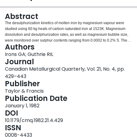
Login
Abstract
The desulphurization kinetics of molten iron by magnesium vapour were
studied using 60 kg heats of carbon-saturated iron at 1523K. Magnesium
dissolution and desulphurization rates, as well as magnesium bubble size,
were monitored over sulphur contents ranging from 0.0002 to 0.2% S. The
Authors
magnesium dissolution mass transfer coefficient (0.046 ± 0.034mm s−1 for
30-mm dia bubbles) was independent of sulphur content and also lower than
Irons GA; Guthrie RIL
expected from potential flow theory. Thus the dominant magnesium activity
Journal
probably held surfactant activity and inhibiting effects at constant levels.
Canadian Metallurgical Quarterly, Vol. 21, No. 4, pp.
Moreover, it was concluded that continuous hydrodynamic shear on the
429–443
magnesium sulphide coating prevented blockage of the bubble interface.
Publisher
Therefore, magnesium was free to dissolve in the melt in large quantities.
Further analysis indicated that most of the desulphurization took place by
Taylor & Francis
precipitation on magnesium sulphide inclusions present in the bath: there
Publication Date
was good agreement between the experimental rate constant and that
predicted for diffusion to the number ofinc1usions observed chemically and
January 1, 1982
metallographically. The “seed” magnesium sulphide inclusions were
DOI
probably portions of the interfacial product layer stripped from the ascending
10.1179/cmq.1982.21.4.429
magnesium bubbles. These particles were quickly eliminated from the melt
ISSN
by bubble and induction stirring, resulting in a steady-state number
ofinc1usions. This allowed a pseudo-steady-state model to be developed.
0008-4433