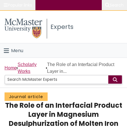
Popular links
Search
About McMaster
Experts
Study
Visit
Menu
Connect
Home
Scholarly
The Role of an Interfacial Product
Home
Works
Layer in...
People
Groups
Journal article
The Role of an Interfacial Product
Scholarly Works
Layer in Magnesium
About
Desulphurization of Molten Iron