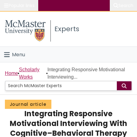
Popular links
Search
About McMaster
Experts
Study
Visit
Menu
Connect
Home
Scholarly
Integrating Responsive Motivational
Home
Works
Interviewing...
People
Groups
Journal article
Integrating Responsive
Scholarly Works
Motivational Interviewing With
About
Cognitive–Behavioral Therapy