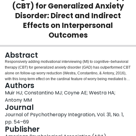
(CBT) for Generalized Anxiety
Login
Disorder: Direct and Indirect
Effects on Interpersonal
Outcomes
Abstract
Responsively adding motivational interviewing (MI) to cognitive–behavioral
therapy (CBT) for generalized anxiety disorder (GAD) has outperformed CBT
alone on follow-up worry reduction (Westra, Constantino, & Antony, 2016),
with this long-term effect on the cardinal feature of worry being mediated by
Authors
less patient midtreatment resistance in MI-CBT (Constantino, Westra, Antony,
& Coyne, 2019). Insofar as GAD can also be marked by interpersonal
Muir HJ; Constantino MJ; Coyne AE; Westra HA;
problems of nonassertiveness and over accommodation, we tested these
Antony MM
same direct and indirect effects on these diagnostically salient interpersonal
Journal
outcomes. Eighty-five patients with GAD were randomly assigned to brief MI-
Journal of Psychotherapy Integration, Vol. 31, No. 1,
CBT or CBT. Patients completed a measure of interpersonal problems
throughout treatment and across 12-month follow-up. Coders rated patient
pp. 54–69
resistance at a midtreatment session. As expected, and consistent with the
Publisher
previously tested worry outcome, structural equation models showed