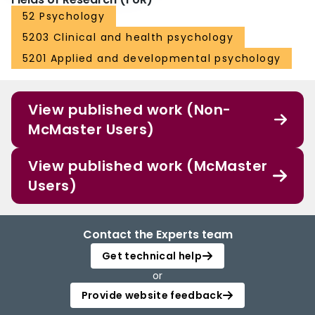
intermedio. Como se esperaba, y consistente con el resultado de
52 Psychology
preocupación previamente probado, los modelos de ecuaciones
estructurales mostraron reducciones comparables en los problemas
5203 Clinical and health psychology
interpersonales a traves de la falsa activa MI-CBT y CBT. También como se
5201 Applied and developmental psychology
predijo, MI-CBT versus CBT promovieron una mayor reducción en la sobre
acomodación durante el seguimiento. Para la falta de asertividad
problemática, el efecto fue direccionalmente consistente, pero solo se
acercó a la importancia. Finalmente, como se predijo, el efecto del
View published work (Non-
tratamiento en ambos niveles de problemas interpersonales a los 12 meses
McMaster Users)
después del tratamiento fue mediado por una menor resistencia a medio
tratamiento en MI-CBT versus CBT. Los resultados apoyan que el beneficio
de agregar MI a la TCC para el TAG se extiende a los cambios
View published work (McMaster
interpersonales a largo plazo, e implican al manejo de la resistencia como
un mecanismo candidato de este efecto. 在認知行為治療 (CBT) 中,在普遍焦
Users)
慮症 (GAD) 的激勵性訪談 (MI) 中,在後續減少焦慮方面(Westra、君士坦丁諾和
安東尼,2016 年)的表現優於 CBT,這種長期影響主要特徵是 MI-CBT 中治療阻力
較小(康斯坦丁諾、韋斯特拉、安東尼和科恩,2019 年)中治療阻力較小。至於
Contact the Experts team
GAD也可以以非輔助性和過度住宿的人際問題為標誌,我們測試了這些對這些診
斷上突出的人際結果的相同直接和間接影響。85名GAD患者被隨機分配到簡短
Get technical help
的MI-CBT或CBT。在整個治療和12個月的隨中隨和中,患者完成了一定程度的
or
人際問題。編碼員在中治療環節中對患者的抵抗力進行評級。正如預期的那樣,
與先前測試的擔心結果一致,結構方程模型顯示,活躍階段MI-CBT和CBT的人際
Provide website feedback
問題有可比性減少。同樣如預測的那樣,MI-CBT 與 CBT 相比,在後續方面,在住
宿方面會進一步減少。對於有問題的非輔助性,效果是方向一致的,但只是接近意