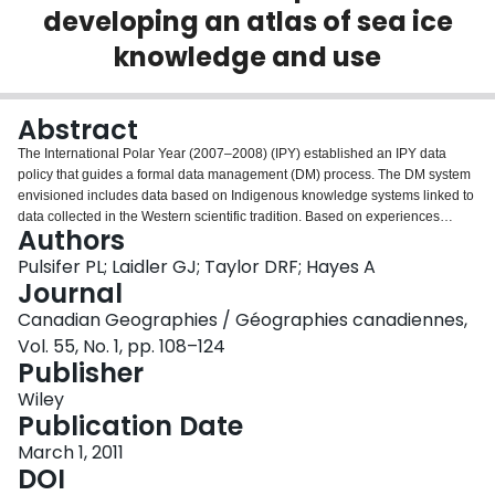
developing an atlas of sea ice
Login
knowledge and use
Abstract
The International Polar Year (2007–2008) (IPY) established an IPY data
policy that guides a formal data management (DM) process. The DM system
envisioned includes data based on Indigenous knowledge systems linked to
data collected in the Western scientific tradition. Based on experiences
Authors
developing an online Atlas of Inuit Sea Ice Knowledge and Use (Siku Atlas)
we argue that an ‘Indigenist’ DM program must be developed if the
Pulsifer PL; Laidler GJ; Taylor DRF; Hayes A
envisioned IPY DM system is to be realized. Existing ideas proposing an
Journal
Indigenist research paradigm are discussed in the context of DM. To move
Canadian Geographies / Géographies canadiennes,
towards the development and implementation of an Indigenist DM program,
Vol. 55, No. 1, pp. 108–124
we review four key relationships for consideration when documenting
Publisher
Indigenous knowledge and managing the resulting data: Indigenous and
Western scientific knowledge systems; communities and researchers;
Wiley
Indigenous knowledge and power; and Indigenous knowledge and
Publication Date
documentation methods. To ground the discussion, we link Indigenist DM
processes to the Siku Atlas development process and results. Last, lessons
March 1, 2011
learned are presented along with an outline of directions for a research
DOI
program in support of an Indigenist DM program . Vers un programme