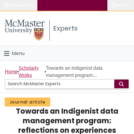
Popular links
Search
About McMaster
Experts
Study
Visit
Menu
Connect
Home
Scholarly
Towards an Indigenist data
Home
Works
management program:...
People
Groups
Journal article
Towards an Indigenist data
Scholarly Works
management program:
About
reflections on experiences