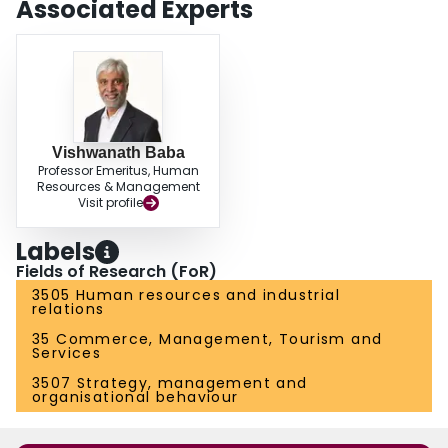
Associated Experts
niveaux d'analyse, mais aussi d'un niveau d'analyse à l'autre. En somme,
cette étude vient répondre au besoin de l'élaboration d'une théorie de
niveau transversal plus large sur l'innovation et d'une prise en compte plus
générale des différentes influences sociales et contextuelles dans le
processus d'innovation. Copyright © 2011 ASAC. Published by John Wiley &
Sons, Ltd.
Vishwanath Baba
Professor Emeritus, Human
Resources & Management
Visit profile
Labels
Fields of Research (FoR)
3505 Human resources and industrial
relations
35 Commerce, Management, Tourism and
Services
3507 Strategy, management and
organisational behaviour