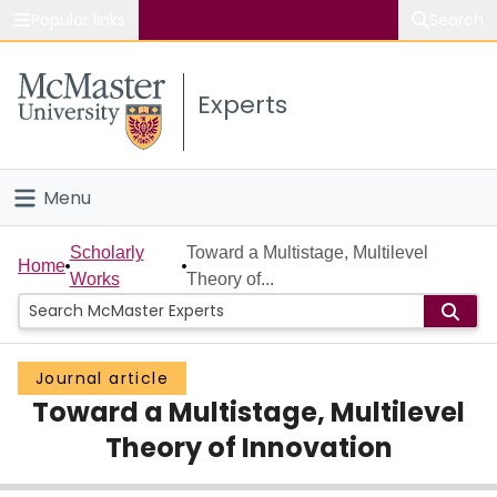
Popular links
Search
About McMaster
Experts
Study
Visit
Menu
Connect
Home
Scholarly
Toward a Multistage, Multilevel
Home
Works
Theory of...
People
Groups
Journal article
Toward a Multistage, Multilevel
Scholarly Works
Theory of Innovation
About