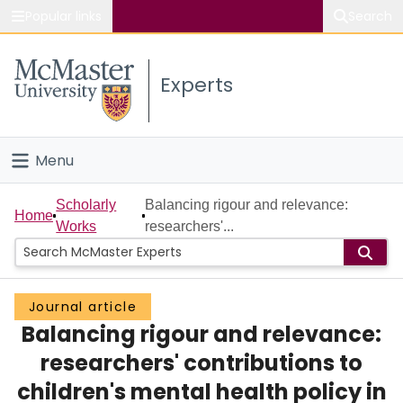
Popular links
Search
About McMaster
Experts
Study
Visit
Menu
Connect
Home
Scholarly
Balancing rigour and relevance:
Home
Works
researchers'...
People
Groups
Journal article
Balancing rigour and relevance:
Scholarly Works
researchers' contributions to
About
children's mental health policy in