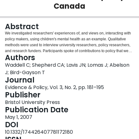
Canada
Login
Abstract
We investigated researchers' experiences of, and views on, interacting with
policy makers, using children's mental health as an example. Qualitative
methods were used to interview university researchers, policy researchers,
and research funders. Participants spoke of contributions to policy that went
Authors
beyond interaction with policy makers. We describe how participants
became motivated, developed approaches, and created new environments
Waddell C; Shepherd CA; Lavis JN; Lomas J; Abelson
to contribute to policy. Our findings suggest that university researchers
J; Bird-Gayson T
should challenge their peers to better recognise and support policy
Journal
interaction and public engagement. Both university and policy researchers
Evidence & Policy, Vol. 3, No. 2, pp. 181–195
must balance academic rigour and policy relevance to make meaningful
Publisher
contributions to policy. Spanish Investigamos las experiencias y opiniones
de investigadores en la relación con los elaboradores políticos, usando la
Bristol University Press
salud mental de los niños como ejemplo. Se usaron métodos cualitativos
Publication Date
para entrevistar investigadores universitarios, investigadores políticos y
quienes financian la investigación. Los participantes hablaron de
May 1, 2007
contribuciones políticas más allá de la interacción con los elaboradores
DOI
políticos. Describimos cómo los participantes se motivaron, desarrollaron
10.1332/174426407781172180
planteamientos, y crearon nuevos ambientes para contribuir a la política.