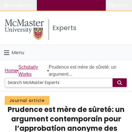
Popular links
Search
About McMaster
Experts
Study
Visit
Menu
Connect
Home
Scholarly
Prudence est mère de sûreté: un
Home
Works
argument...
People
Groups
Journal article
Prudence est mère de sûreté: un
Scholarly Works
argument contemporain pour
About
l’approbation anonyme des