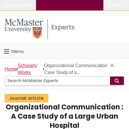
Popular links
Search
About McMaster
Experts
Study
Visit
Menu
Connect
Home
Scholarly
Organizational Communication : A
Home
Works
Case Study of a...
People
Groups
Journal article
Organizational Communication :
Scholarly Works
A Case Study of a Large Urban
About
Hospital