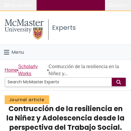
Popular links
Search
About McMaster
Experts
Study
Visit
Menu
Connect
Home
Scholarly
Contrucción de la resiliencia en la
Home
Works
Niñez y...
People
Groups
Journal article
Contrucción de la resiliencia en
Scholarly Works
la Niñez y Adolescencia desde la
About
perspectiva del Trabajo Social.