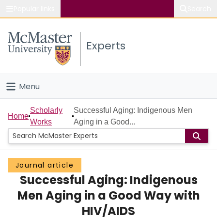
Popular links
Search
About McMaster
Experts
Study
Visit
Menu
Connect
Home
Scholarly
Successful Aging: Indigenous Men
Home
Works
Aging in a Good...
People
Groups
Journal article
Successful Aging: Indigenous
Scholarly Works
Men Aging in a Good Way with
About
HIV/AIDS