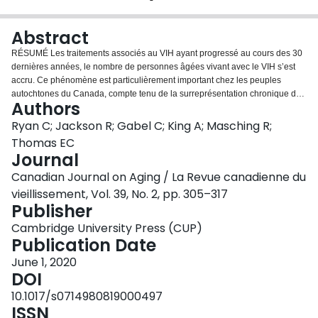
Login
Abstract
RÉSUMÉ Les traitements associés au VIH ayant progressé au cours des 30
dernières années, le nombre de personnes âgées vivant avec le VIH s’est
accru. Ce phénomène est particulièrement important chez les peuples
autochtones du Canada, compte tenu de la surreprésentation chronique de
Authors
cette population dans les diagnostics de VIH. Toutefois, peu de données
sont disponibles sur l’expérience des Autochtones séropositifs plus âgés.
Ryan C; Jackson R; Gabel C; King A; Masching R;
Une approche fondée sur les forces a permis d’explorer comment les
Thomas EC
hommes autochtones plus âgés vivant avec le VIH conçoivent le
Journal
vieillissement réussi. La recherche a été menée en partenariat avec le
Canadian Journal on Aging / La Revue canadienne du
Réseau canadien autochtone sur le sida. Des hommes des Premières
nations, Inuits et Métis, âgés de 43 à 63 ans et séropositifs depuis 10 à 29
vieillissement, Vol. 39, No. 2, pp. 305–317
ans, ont participé à des groupes de discussion et à des entrevues. Une
Publisher
approche analytique ouverte a été utilisée pour étudier le contenu des
Cambridge University Press (CUP)
transcriptions. Les codes ont été développés en collaboration, par un
Publication Date
processus inductif et itératif. Nous présentons l’analyse des points communs
entre les groupes autochtones, ainsi que nos réflexions sur l’application du
June 1, 2020
modèle de vieillissement réussi aux hommes autochtones plus âgés ayant le
DOI
VIH. ABSTRACT Because of advances in treatment over the past 30 years,
10.1017/s0714980819000497
the number of older people living with HIV is growing. This is important for
ISSN
Indigenous Peoples in Canada, given their continuing over-representation in