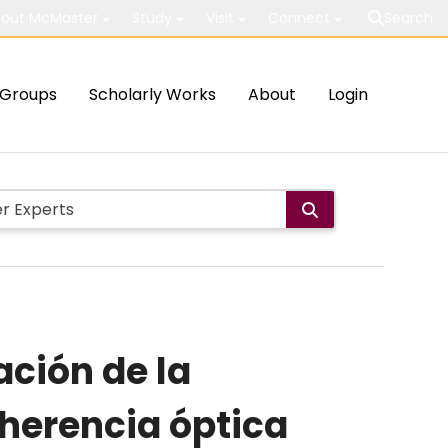
out McMaster
Study
Visit
Connect
Search
Groups
Scholarly Works
About
Login
ación de la
herencia óptica