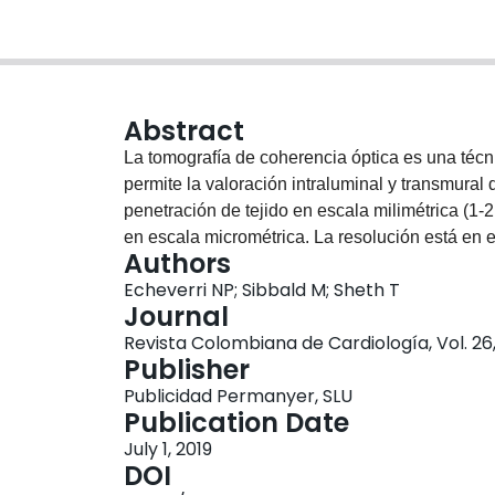
Abstract
La tomografía de coherencia óptica es una técn
permite la valoración intraluminal y transmural 
penetración de tejido en escala milimétrica (1-2
en escala micrométrica. La resolución está en
Authors
superior a la resolución del ultrasonido intrav
Echeverri NP; Sibbald M; Sheth T
otra técnica de imagen intracoronaria con ampli
Journal
introducción hace más de dos décadas ha tenid
Revista Colombiana de Cardiología, Vol. 26,
la práctica clínica. Ha sido especialmente útil e
Publisher
aterosclerosis, la descripción de los mecanism
Publicidad Permanyer, SLU
intervencionismo coronario. Hoy en día tiene esp
Publication Date
en casos en los que la angiografía es limitada,
July 1, 2019
complejo (enfermedad difusa, bifurcaciones, lesi
DOI
(trombosis y restenosis); que es quizás una de 