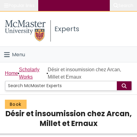
Popular links
Search
About McMaster
Experts
Study
Visit
Menu
Connect
Home
Scholarly
Désir et insoumission chez Arcan,
Home
Works
Millet et Ernaux
People
Groups
Book
Désir et insoumission chez Arcan,
Scholarly Works
Millet et Ernaux
About